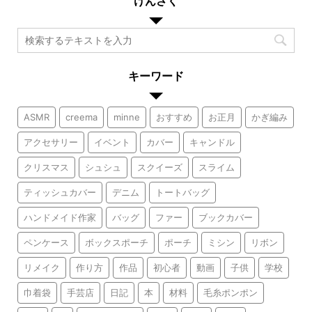
けんさく
キーワード
ASMR
creema
minne
おすすめ
お正月
かぎ編み
アクセサリー
イベント
カバー
キャンドル
クリスマス
シュシュ
スクイーズ
スライム
ティッシュカバー
デニム
トートバッグ
ハンドメイド作家
バッグ
ファー
ブックカバー
ペンケース
ボックスポーチ
ポーチ
ミシン
リボン
リメイク
作り方
作品
初心者
動画
子供
学校
巾着袋
手芸店
日記
本
材料
毛糸ポンポン