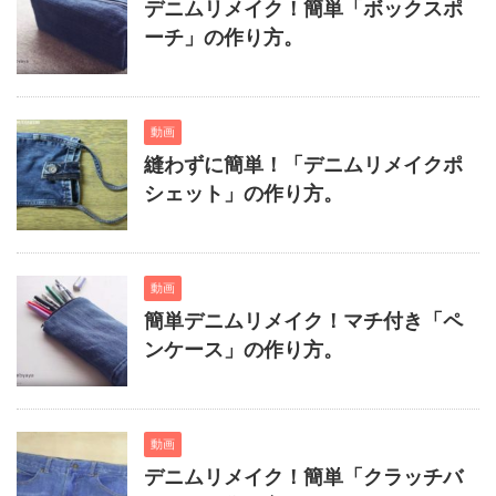
デニムリメイク！簡単「ボックスポ
ーチ」の作り方。
動画
縫わずに簡単！「デニムリメイクポ
シェット」の作り方。
動画
簡単デニムリメイク！マチ付き「ペ
ンケース」の作り方。
動画
デニムリメイク！簡単「クラッチバ