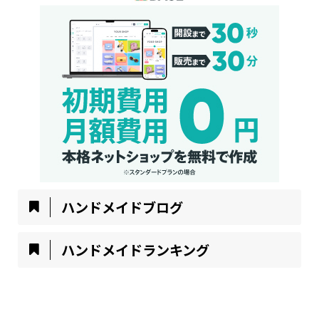
ハンドメイドブログ
ハンドメイドランキング