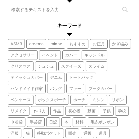
キーワード
ASMR
creema
minne
おすすめ
お正月
かぎ編み
アクセサリー
イベント
カバー
キャンドル
クリスマス
シュシュ
スクイーズ
スライム
ティッシュカバー
デニム
トートバッグ
ハンドメイド作家
バッグ
ファー
ブックカバー
ペンケース
ボックスポーチ
ポーチ
ミシン
リボン
リメイク
作り方
作品
初心者
動画
子供
学校
巾着袋
手芸店
日記
本
材料
毛糸ポンポン
洋服
猫
移動ポケット
販売
通販
道具