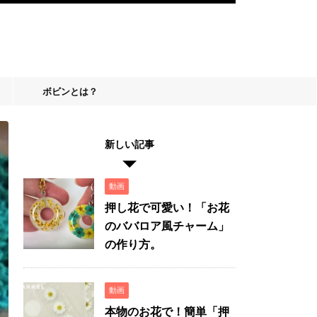
ボビンとは？
新しい記事
動画
押し花で可愛い！「お花
のババロア風チャーム」
の作り方。
動画
本物のお花で！簡単「押