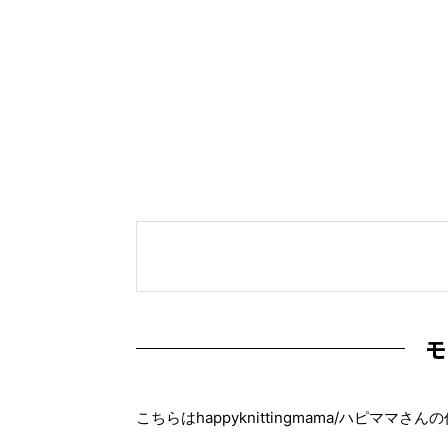
モ
こちらはhappyknittingmama/ハピママさ