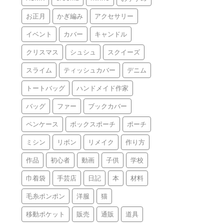
お正月
かぎ編み
アクセサリー
イベント
カバー
キャンドル
クリスマス
シュシュ
スクイーズ
スライム
ティッシュカバー
デニム
トートバッグ
ハンドメイド作家
バッグ
ファー
ブックカバー
ペンケース
ボックスポーチ
ポーチ
ミシン
リボン
リメイク
作り方
作品
初心者
動画
子供
学校
巾着袋
手芸店
日記
本
材料
毛糸ポンポン
洋服
猫
移動ポケット
販売
通販
道具