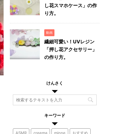
し花スマホケース」の作
り方。
動画
繊細可愛い！UVレジン
「押し花アクセサリー」
の作り方。
けんさく
キーワード
ASMR
creema
minne
おすすめ