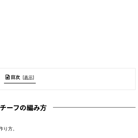
目次
[
表示
]
チーフの編み方
んの作り方。