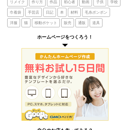
リメイク
作り方
作品
初心者
動画
子供
学校
巾着袋
手芸店
日記
本
材料
毛糸ポンポン
洋服
猫
移動ポケット
販売
通販
道具
ホームページをつくろう！