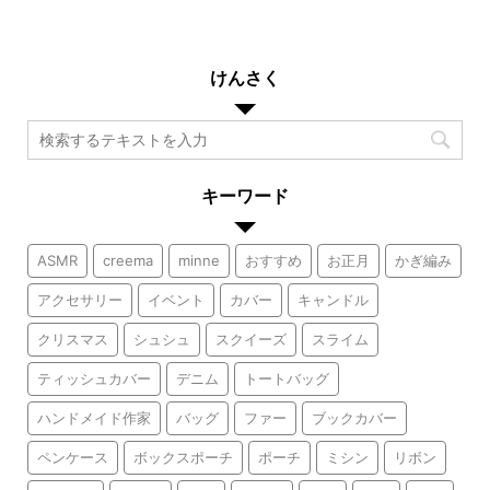
けんさく
キーワード
ASMR
creema
minne
おすすめ
お正月
かぎ編み
アクセサリー
イベント
カバー
キャンドル
クリスマス
シュシュ
スクイーズ
スライム
ティッシュカバー
デニム
トートバッグ
ハンドメイド作家
バッグ
ファー
ブックカバー
ペンケース
ボックスポーチ
ポーチ
ミシン
リボン