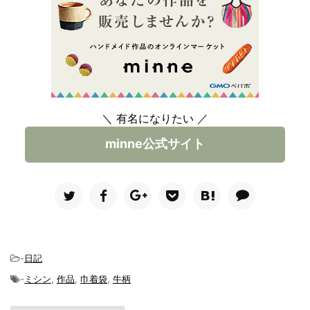
＼ 有名になりたい ／
minne公式サイト
-
日記
-
ミシン
,
作品
,
巾着袋
,
牛柄