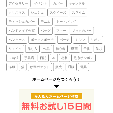
アクセサリー
イベント
カバー
キャンドル
クリスマス
シュシュ
スクイーズ
スライム
ティッシュカバー
デニム
トートバッグ
ハンドメイド作家
バッグ
ファー
ブックカバー
ペンケース
ボックスポーチ
ポーチ
ミシン
リボン
リメイク
作り方
作品
初心者
動画
子供
学校
巾着袋
手芸店
日記
本
材料
毛糸ポンポン
洋服
猫
移動ポケット
販売
通販
道具
ホームページをつくろう！