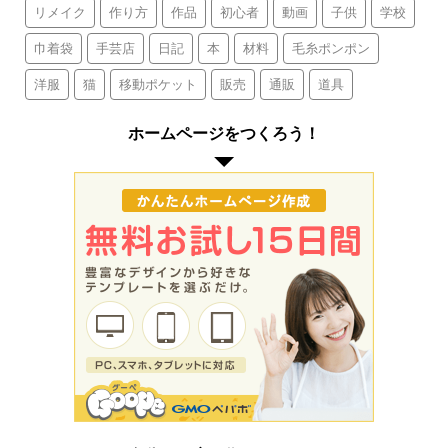
リメイク
作り方
作品
初心者
動画
子供
学校
巾着袋
手芸店
日記
本
材料
毛糸ポンポン
洋服
猫
移動ポケット
販売
通販
道具
ホームページをつくろう！