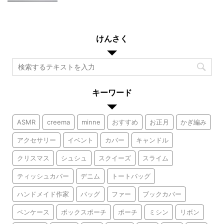
けんさく
キーワード
ASMR
creema
minne
おすすめ
お正月
かぎ編み
アクセサリー
イベント
カバー
キャンドル
クリスマス
シュシュ
スクイーズ
スライム
ティッシュカバー
デニム
トートバッグ
ハンドメイド作家
バッグ
ファー
ブックカバー
ペンケース
ボックスポーチ
ポーチ
ミシン
リボン