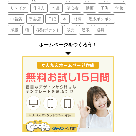
リメイク
作り方
作品
初心者
動画
子供
学校
巾着袋
手芸店
日記
本
材料
毛糸ポンポン
洋服
猫
移動ポケット
販売
通販
道具
ホームページをつくろう！