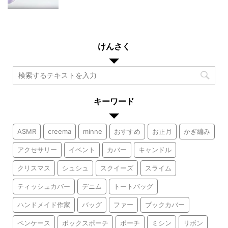
けんさく
キーワード
ASMR
creema
minne
おすすめ
お正月
かぎ編み
アクセサリー
イベント
カバー
キャンドル
クリスマス
シュシュ
スクイーズ
スライム
ティッシュカバー
デニム
トートバッグ
ハンドメイド作家
バッグ
ファー
ブックカバー
ペンケース
ボックスポーチ
ポーチ
ミシン
リボン