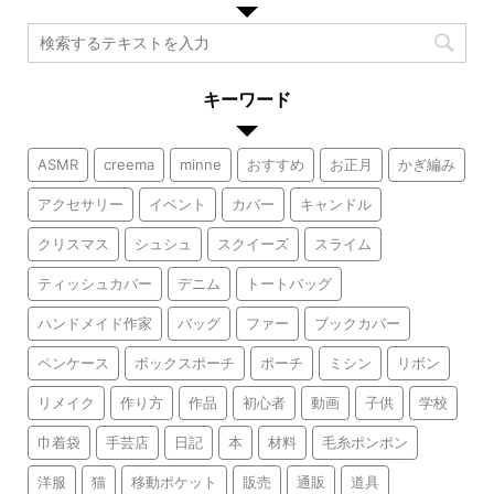
キーワード
ASMR
creema
minne
おすすめ
お正月
かぎ編み
アクセサリー
イベント
カバー
キャンドル
クリスマス
シュシュ
スクイーズ
スライム
ティッシュカバー
デニム
トートバッグ
ハンドメイド作家
バッグ
ファー
ブックカバー
ペンケース
ボックスポーチ
ポーチ
ミシン
リボン
リメイク
作り方
作品
初心者
動画
子供
学校
巾着袋
手芸店
日記
本
材料
毛糸ポンポン
洋服
猫
移動ポケット
販売
通販
道具