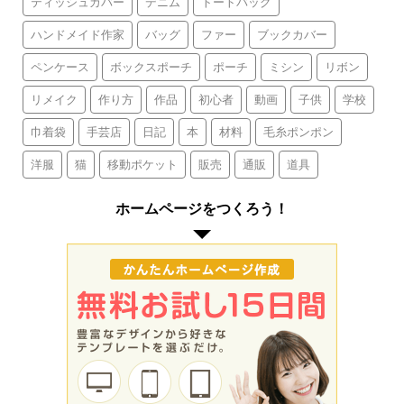
ティッシュカバー
デニム
トートバッグ
ハンドメイド作家
バッグ
ファー
ブックカバー
ペンケース
ボックスポーチ
ポーチ
ミシン
リボン
リメイク
作り方
作品
初心者
動画
子供
学校
巾着袋
手芸店
日記
本
材料
毛糸ポンポン
洋服
猫
移動ポケット
販売
通販
道具
ホームページをつくろう！