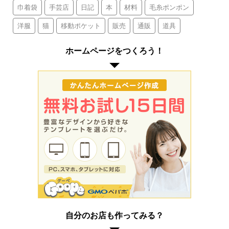
巾着袋
手芸店
日記
本
材料
毛糸ポンポン
洋服
猫
移動ポケット
販売
通販
道具
ホームページをつくろう！
自分のお店も作ってみる？