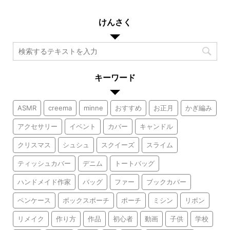
けんさく
キーワード
ASMR
creema
minne
おすすめ
お正月
かぎ編み
アクセサリー
イベント
カバー
キャンドル
クリスマス
シュシュ
スクイーズ
スライム
ティッシュカバー
デニム
トートバッグ
ハンドメイド作家
バッグ
ファー
ブックカバー
ペンケース
ボックスポーチ
ポーチ
ミシン
リボン
リメイク
作り方
作品
初心者
動画
子供
学校