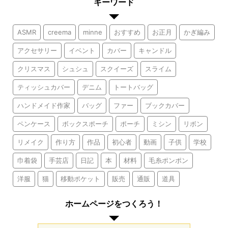
キーワード
ASMR
creema
minne
おすすめ
お正月
かぎ編み
アクセサリー
イベント
カバー
キャンドル
クリスマス
シュシュ
スクイーズ
スライム
ティッシュカバー
デニム
トートバッグ
ハンドメイド作家
バッグ
ファー
ブックカバー
ペンケース
ボックスポーチ
ポーチ
ミシン
リボン
リメイク
作り方
作品
初心者
動画
子供
学校
巾着袋
手芸店
日記
本
材料
毛糸ポンポン
洋服
猫
移動ポケット
販売
通販
道具
ホームページをつくろう！