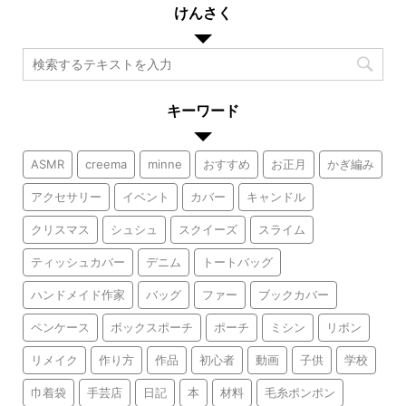
けんさく
キーワード
ASMR
creema
minne
おすすめ
お正月
かぎ編み
アクセサリー
イベント
カバー
キャンドル
クリスマス
シュシュ
スクイーズ
スライム
ティッシュカバー
デニム
トートバッグ
ハンドメイド作家
バッグ
ファー
ブックカバー
ペンケース
ボックスポーチ
ポーチ
ミシン
リボン
リメイク
作り方
作品
初心者
動画
子供
学校
巾着袋
手芸店
日記
本
材料
毛糸ポンポン