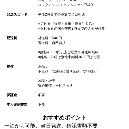
ロックミシン エクシムロックES4D
発送スピード
午後2時までの注文で当日発送
※定休日（火曜・日曜・祝日）を除く
※銀行振込の場合午後3時までの入金が必要
配送料
発送料：540円
返送料：自己負担
※総額4,500円以上ご注文で発送料無料
※離島・沖縄は別途中継料1080円が必要
補償
返品：
不良品・誤納品に限り返品、交換対応
故障・紛失：
安心補償サービスあり
保証金
不要
本人確認書類
不要
おすすめポイント
一泊から可能、当日発送、確認書類不要