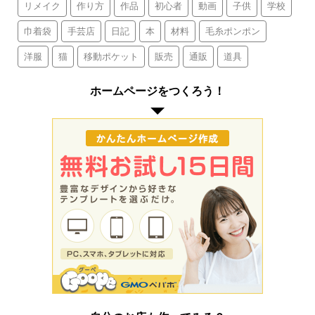
リメイク
作り方
作品
初心者
動画
子供
学校
巾着袋
手芸店
日記
本
材料
毛糸ポンポン
洋服
猫
移動ポケット
販売
通販
道具
ホームページをつくろう！