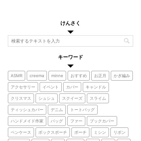
けんさく
キーワード
ASMR
creema
minne
おすすめ
お正月
かぎ編み
アクセサリー
イベント
カバー
キャンドル
クリスマス
シュシュ
スクイーズ
スライム
ティッシュカバー
デニム
トートバッグ
ハンドメイド作家
バッグ
ファー
ブックカバー
ペンケース
ボックスポーチ
ポーチ
ミシン
リボン