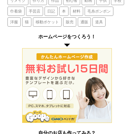
リメイク
作り方
作品
初心者
動画
子供
学校
巾着袋
手芸店
日記
本
材料
毛糸ポンポン
洋服
猫
移動ポケット
販売
通販
道具
ホームページをつくろう！
自分のお店も作ってみる？