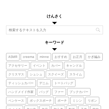
けんさく
キーワード
ASMR
creema
minne
おすすめ
お正月
かぎ編み
アクセサリー
イベント
カバー
キャンドル
クリスマス
シュシュ
スクイーズ
スライム
ティッシュカバー
デニム
トートバッグ
ハンドメイド作家
バッグ
ファー
ブックカバー
ペンケース
ボックスポーチ
ポーチ
ミシン
リボン