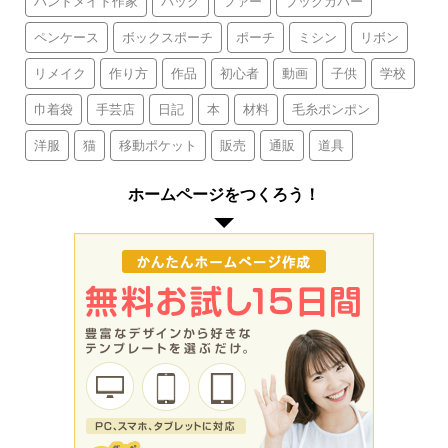
ハンドメイド作家
バッグ
ファー
ブックカバー
ペンケース
ボックスポーチ
ポーチ
ミシン
リボン
リメイク
作り方
作品
初心者
動画
子供
学校
巾着袋
手芸店
日記
本
材料
毛糸ポンポン
洋服
猫
移動ポケット
販売
通販
道具
ホームページをつくろう！