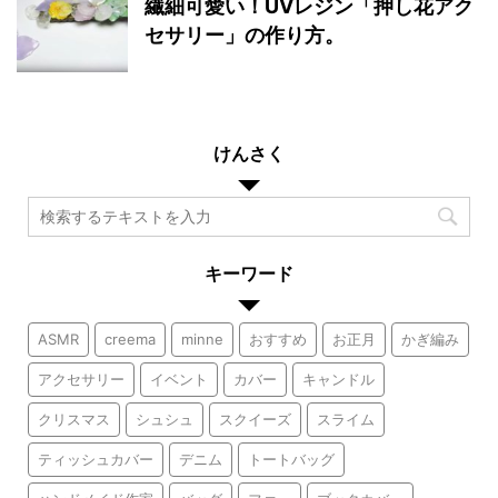
繊細可愛い！UVレジン「押し花アク
セサリー」の作り方。
けんさく
キーワード
ASMR
creema
minne
おすすめ
お正月
かぎ編み
アクセサリー
イベント
カバー
キャンドル
クリスマス
シュシュ
スクイーズ
スライム
ティッシュカバー
デニム
トートバッグ