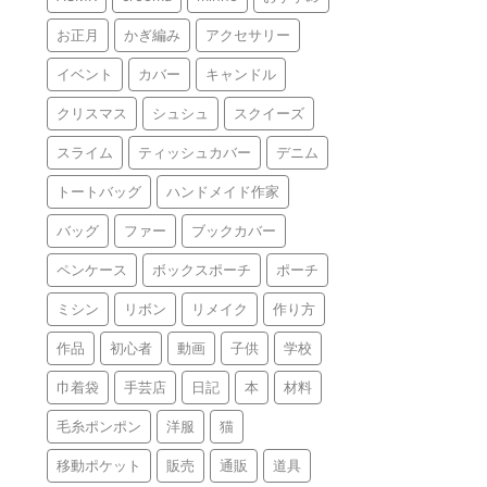
お正月
かぎ編み
アクセサリー
イベント
カバー
キャンドル
クリスマス
シュシュ
スクイーズ
スライム
ティッシュカバー
デニム
トートバッグ
ハンドメイド作家
バッグ
ファー
ブックカバー
ペンケース
ボックスポーチ
ポーチ
ミシン
リボン
リメイク
作り方
作品
初心者
動画
子供
学校
巾着袋
手芸店
日記
本
材料
毛糸ポンポン
洋服
猫
移動ポケット
販売
通販
道具