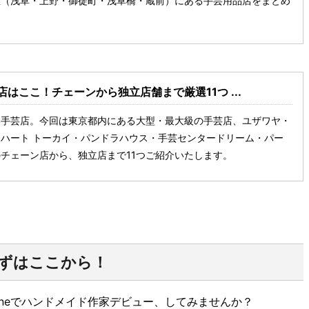
区（浅草・上野・御徒町・浅草橋・蔵前）にある手芸用品店をまとめ
はここ！チェーンから独立店舗まで厳選11つ ...
い手芸店。今回は東京都内にある大型・最大級の手芸店、ユザワヤ・
ハート トーカイ・パンドラハウス・手芸センタードリーム・パー
チェーン店から、独立店まで11つご紹介いたします。
ずはここから！
nneでハンドメイド作家デビュー、してみませんか？