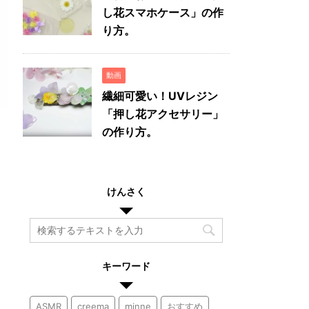
し花スマホケース」の作
り方。
動画
繊細可愛い！UVレジン
「押し花アクセサリー」
の作り方。
けんさく
キーワード
ASMR
creema
minne
おすすめ