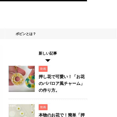
ボビンとは？
新しい記事
動画
押し花で可愛い！「お花
のババロア風チャーム」
の作り方。
動画
本物のお花で！簡単「押