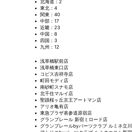
北海道：2
東北：4
関東：40
中部：17
近畿：23
中国：8
四国：3
九州：12
浅草橋駅前店
浅草橋東口店
コピス吉祥寺店
町田モディ店
南砂町スナモ店
北千住マルイ店
聖蹟桜ヶ丘京王アートマン店
アリオ亀有店
東急プラザ表参道原宿店
グランプレール 新宿ミロード店
グランプレールbyパーツクラブ ルミネ立