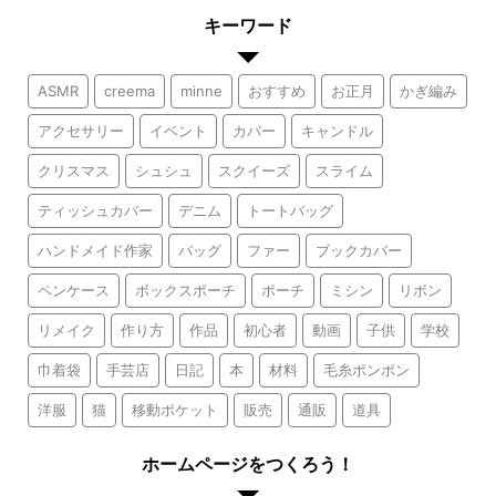
キーワード
ASMR
creema
minne
おすすめ
お正月
かぎ編み
アクセサリー
イベント
カバー
キャンドル
クリスマス
シュシュ
スクイーズ
スライム
ティッシュカバー
デニム
トートバッグ
ハンドメイド作家
バッグ
ファー
ブックカバー
ペンケース
ボックスポーチ
ポーチ
ミシン
リボン
リメイク
作り方
作品
初心者
動画
子供
学校
巾着袋
手芸店
日記
本
材料
毛糸ポンポン
洋服
猫
移動ポケット
販売
通販
道具
ホームページをつくろう！