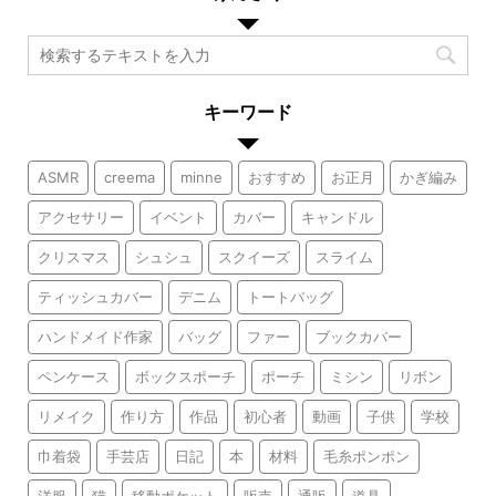
キーワード
ASMR
creema
minne
おすすめ
お正月
かぎ編み
アクセサリー
イベント
カバー
キャンドル
クリスマス
シュシュ
スクイーズ
スライム
ティッシュカバー
デニム
トートバッグ
ハンドメイド作家
バッグ
ファー
ブックカバー
ペンケース
ボックスポーチ
ポーチ
ミシン
リボン
リメイク
作り方
作品
初心者
動画
子供
学校
巾着袋
手芸店
日記
本
材料
毛糸ポンポン
洋服
猫
移動ポケット
販売
通販
道具