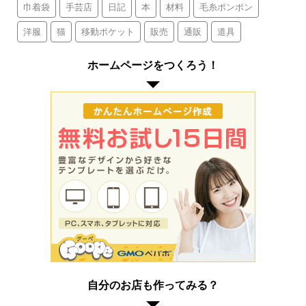
巾着袋
手芸店
日記
本
材料
毛糸ポンポン
洋服
猫
移動ポケット
販売
通販
道具
ホームページをつくろう！
自分のお店も作ってみる？