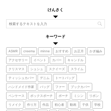
けんさく
キーワード
ASMR
creema
minne
おすすめ
お正月
かぎ編み
アクセサリー
イベント
カバー
キャンドル
クリスマス
シュシュ
スクイーズ
スライム
ティッシュカバー
デニム
トートバッグ
ハンドメイド作家
バッグ
ファー
ブックカバー
ペンケース
ボックスポーチ
ポーチ
ミシン
リボン
リメイク
作り方
作品
初心者
動画
子供
学校