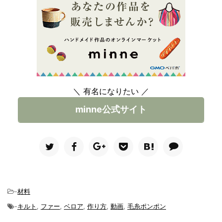
＼ 有名になりたい ／
minne公式サイト
-
材料
-
キルト
,
ファー
,
ベロア
,
作り方
,
動画
,
毛糸ポンポン