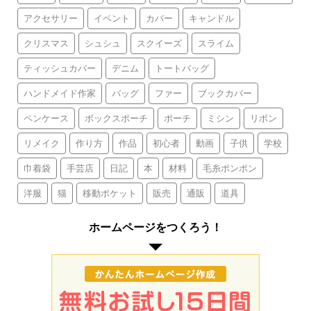
アクセサリー
イベント
カバー
キャンドル
クリスマス
シュシュ
スクイーズ
スライム
ティッシュカバー
デニム
トートバッグ
ハンドメイド作家
バッグ
ファー
ブックカバー
ペンケース
ボックスポーチ
ポーチ
ミシン
リボン
リメイク
作り方
作品
初心者
動画
子供
学校
巾着袋
手芸店
日記
本
材料
毛糸ポンポン
洋服
猫
移動ポケット
販売
通販
道具
ホームページをつくろう！