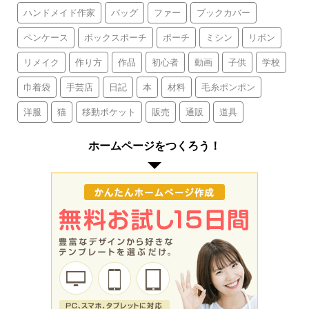
ハンドメイド作家
バッグ
ファー
ブックカバー
ペンケース
ボックスポーチ
ポーチ
ミシン
リボン
リメイク
作り方
作品
初心者
動画
子供
学校
巾着袋
手芸店
日記
本
材料
毛糸ポンポン
洋服
猫
移動ポケット
販売
通販
道具
ホームページをつくろう！