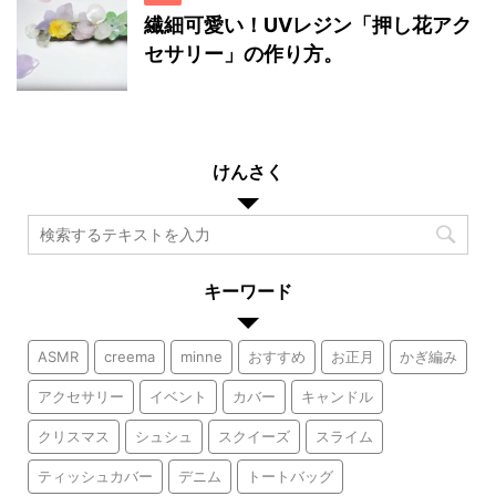
繊細可愛い！UVレジン「押し花アク
セサリー」の作り方。
けんさく
キーワード
ASMR
creema
minne
おすすめ
お正月
かぎ編み
アクセサリー
イベント
カバー
キャンドル
クリスマス
シュシュ
スクイーズ
スライム
ティッシュカバー
デニム
トートバッグ