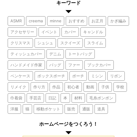
キーワード
ASMR
creema
minne
おすすめ
お正月
かぎ編み
アクセサリー
イベント
カバー
キャンドル
クリスマス
シュシュ
スクイーズ
スライム
ティッシュカバー
デニム
トートバッグ
ハンドメイド作家
バッグ
ファー
ブックカバー
ペンケース
ボックスポーチ
ポーチ
ミシン
リボン
リメイク
作り方
作品
初心者
動画
子供
学校
巾着袋
手芸店
日記
本
材料
毛糸ポンポン
洋服
猫
移動ポケット
販売
通販
道具
ホームページをつくろう！